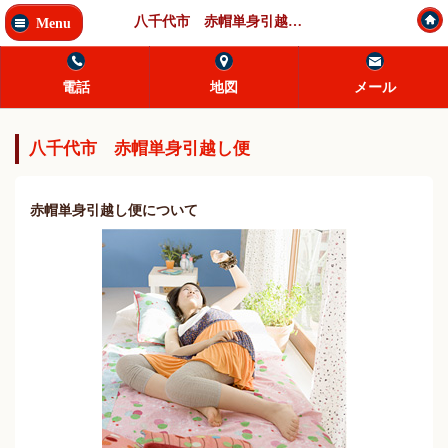
八千代市 赤帽単身引越し 緊急配送
Menu
電話
地図
メール
八千代市 赤帽単身引越し便
赤帽単身引越し便について